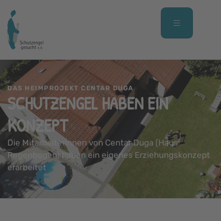
DAS HEIMPROJEKT CENTAR DUGA
SCHUTZENGEL HABEN EIN
KONZEPT
Die Mitarbeiterinnen von Centar Duga (Haus
Regenbogen) haben ein eigenes Erziehungskonzept
erarbeitet