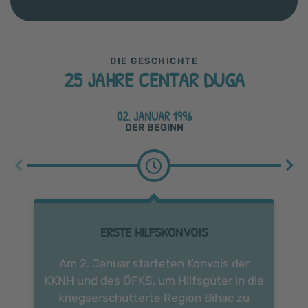
DIE GESCHICHTE
25 JAHRE CENTAR DUGA
02. JANUAR 1996
DER BEGINN
ERSTE HILFSKONVOIS
Am 2. Januar starteten Konvois der
N
KKNH und des ÖFKS, um Hilfsgüter in die
kriegserschütterte Region Bihac zu
Va