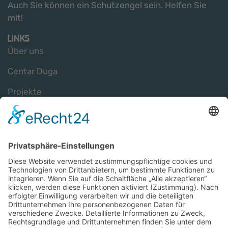
Auch Sie können ein Schutzengel sein. Helfen Sie
mit!
LINKS
Über uns
Centar Duga
Projekte
Impressum
Datenschutz
SCHUTZENGEL GESUCHT E.V.
Günter Prantl
In der Trift 15
92342 Freystadt
+49 (0) 171 / 783 23 06
info@schutzengel-gesucht.de
SCHUTZENGEL SPENDENKONTO