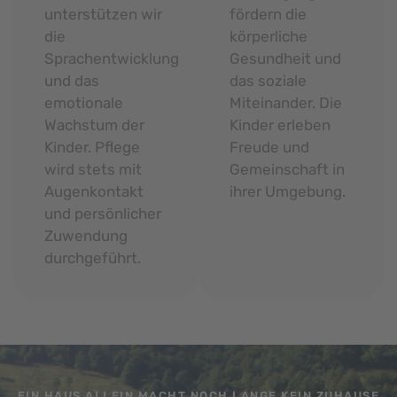
unterstützen wir
fördern die
die
körperliche
Sprachentwicklung
Gesundheit und
und das
das soziale
emotionale
Miteinander. Die
Wachstum der
Kinder erleben
Kinder. Pflege
Freude und
wird stets mit
Gemeinschaft in
Augenkontakt
ihrer Umgebung.
und persönlicher
Zuwendung
durchgeführt.
EIN HAUS ALLEIN MACHT NOCH LANGE KEIN ZUHAUSE