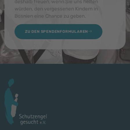
deshalb freuen, wenn Sie uns helfen
würden, den vergessenen Kindern in
Bosnien eine Chance zu geben.
ZU DEN SPENDENFORMULAREN